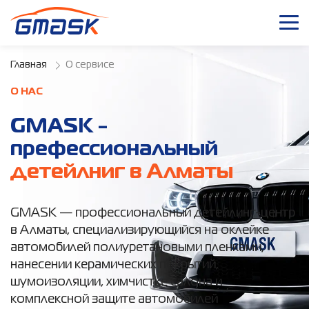
Главная
О сервисе
О НАС
GMASK -
префессиональный
детейлниг в Алматы
GMASK — профессиональный детейлинг-центр
в Алматы, специализирующийся на оклейке
автомобилей полиуретановыми пленками,
нанесении керамических покрытий,
шумоизоляции, химчистке салона и
комплексной защите автомобилей