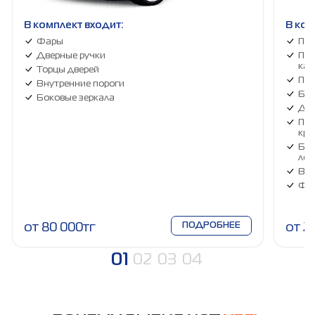
В комплект входит:
В ком
Фары
Пер
Дверные ручки
Пер
кап
Торцы дверей
Пер
Внутренние пороги
Бок
Боковые зеркала
Две
Пер
кры
Бок
лоб
Вну
Фа
от 80 000тг
ПОДРОБНЕЕ
от 2
01
02
03
04