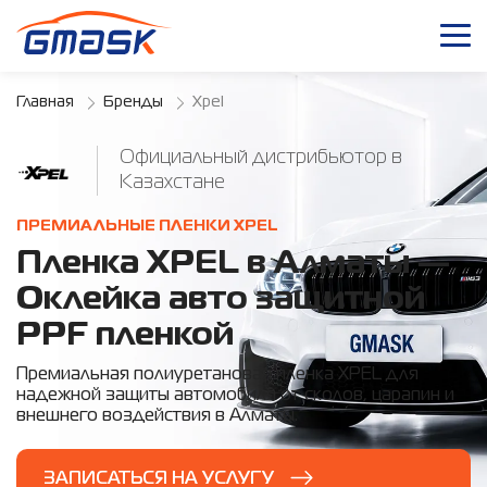
Главная
Бренды
Xpel
Официальный дистрибьютор в
Казахстане
ПРЕМИАЛЬНЫЕ ПЛЕНКИ XPEL
Пленка XPEL в Алматы —
Оклейка авто защитной
PPF пленкой
Премиальная полиуретановая пленка XPEL для
надежной защиты автомобиля от сколов, царапин и
внешнего воздействия в Алматы.
ЗАПИСАТЬСЯ НА УСЛУГУ