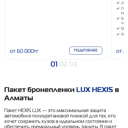
Две
Пер
кры
Бок
лоб
Вну
Фа
от 60 000тг
ПОДРОБНЕЕ
от 2
01
02
03
Пакет бронепленки
LUX HEXIS
в
Алматы
Пакет HEXIS LUX — это максимальная защита
автомобиля полиуретановой пленкой для тех, кто
хочет сохранить кузов в идеальном состоянии и
обеспечить премиальный уровень защиты. В пакет