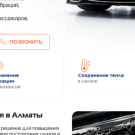
браций,
ассажиров.
ПОЗВОНИТЬ
ранение
Сохранение тепла
рации
в салоне
зонансов
я в Алматы
 решение для повышения
вня посторонних шумов в