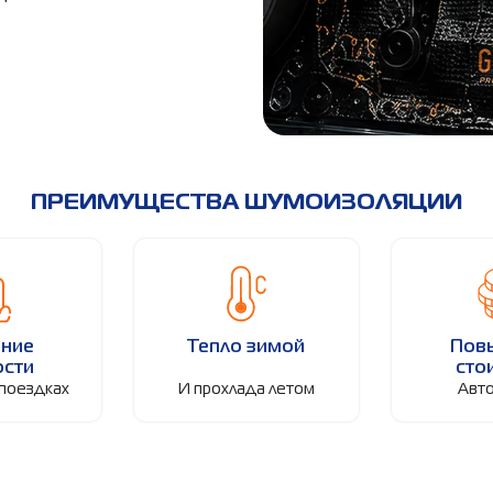
ПРЕИМУЩЕСТВА ШУМОИЗОЛЯЦИИ
ние
Тепло зимой
Пов
ости
сто
 поездках
И прохлада летом
Авт