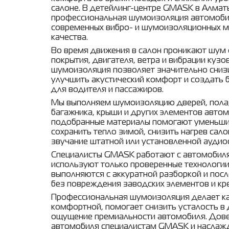
салоне. В детейлинг-центре GMASK в Алмат
профессиональная шумоизоляция автомоби
современных вибро- и шумоизоляционных м
качества.
Во время движения в салон проникают шум 
покрытия, двигателя, ветра и вибрации кузо
шумоизоляция позволяет значительно сниз
улучшить акустический комфорт и создать
для водителя и пассажиров.
Мы выполняем шумоизоляцию дверей, пола,
багажника, крыши и других элементов авто
подобранные материалы помогают уменьшит
сохранить тепло зимой, снизить нагрев сал
звучание штатной или установленной аудио
Специалисты GMASK работают с автомобил
используют только проверенные технологии
выполняются с аккуратной разборкой и пос
без повреждения заводских элементов и кр
Профессиональная шумоизоляция делает к
комфортной, помогает снизить усталость в
ощущение премиальности автомобиля. Дов
автомобиля специалистам GMASK и наслажд