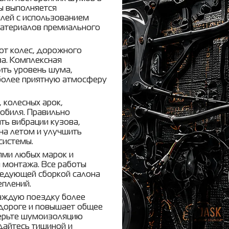
ы выполняется
лей с использованием
атериалов премиального
от колес, дорожного
ва. Комплексная
ить уровень шума,
 более приятную атмосферу
 колесных арок,
мобиля. Правильно
ь вибрации кузова,
она летом и улучшить
системы.
ями любых марок и
 монтажа. Все работы
ледующей сборкой салона
еплений.
аждую поездку более
 дороге и повышает общее
ерьте шумоизоляцию
айтесь тишиной и