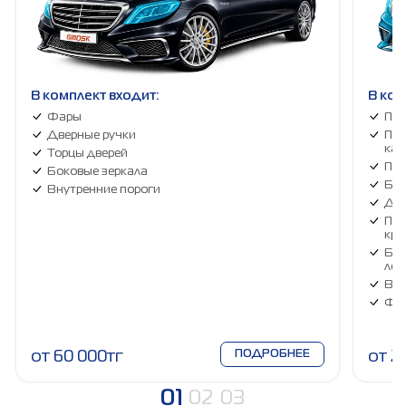
В комплект входит:
В ком
Фары
Пер
Дверные ручки
Пер
кап
Торцы дверей
Пер
Боковые зеркала
Бок
Внутренние пороги
Две
Пер
кры
Бок
лоб
Вну
Фа
от 60 000тг
ПОДРОБНЕЕ
от 2
01
02
03